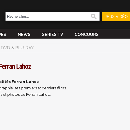
JEUX VIDÉO
UES
NEWS
SÉRIES TV
CONCOURS
DVD & BLU-RAY
Ferran Lahoz
alités Ferran Lahoz
.
raphie, ses premiers et derniers films.
s et photos de Ferran Lahoz.