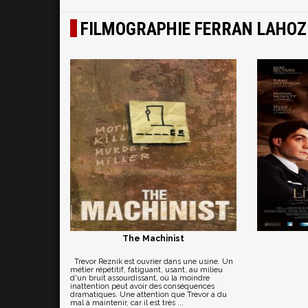
FILMOGRAPHIE FERRAN LAHOZ
The Machinist
Trevor Reznik est ouvrier dans une usine. Un
métier répétitif, fatiguant, usant, au milieu
d'un bruit assourdissant, où la moindre
inattention peut avoir des conséquences
dramatiques. Une attention que Trevor a du
mal à maintenir, car il est très ...