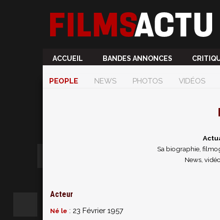
ACCUEIL
BANDES ANNONCES
CRITIQ
PEOPLE
NEWS
PHOTOS
VIDÉOS
Actu
Sa biographie, filmog
News, vidéo
Acteur
: 23 Février 1957
Né le