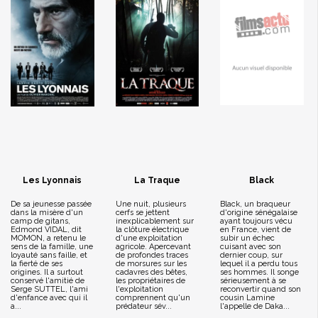
Les Lyonnais
La Traque
Black
De sa jeunesse passée
Une nuit, plusieurs
Black, un braqueur
dans la misère d'un
cerfs se jettent
d'origine sénégalaise
camp de gitans,
inexplicablement sur
ayant toujours vécu
Edmond VIDAL, dit
la clôture électrique
en France, vient de
MOMON, a retenu le
d'une exploitation
subir un échec
sens de la famille, une
agricole. Apercevant
cuisant avec son
loyauté sans faille, et
de profondes traces
dernier coup, sur
la fierté de ses
de morsures sur les
lequel il a perdu tous
origines. Il a surtout
cadavres des bêtes,
ses hommes. Il songe
conservé l'amitié de
les propriétaires de
sérieusement à se
Serge SUTTEL, l'ami
l'exploitation
reconvertir quand son
d'enfance avec qui il
comprennent qu'un
cousin Lamine
a...
prédateur sév...
l'appelle de Daka...