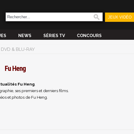
JEUX VIDÉO
UES
NEWS
SÉRIES TV
CONCOURS
DVD & BLU-RAY
Fu Heng
tualités Fu Heng
.
raphie, ses premiers et derniers films.
éos et photos de Fu Heng.