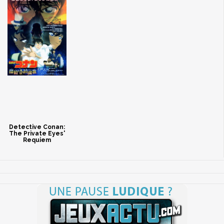
Detective Conan:
The Private Eyes'
Requiem