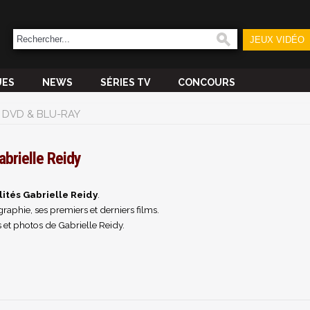
JEUX VIDÉO
UES
NEWS
SÉRIES TV
CONCOURS
DVD & BLU-RAY
abrielle Reidy
lités Gabrielle Reidy
.
raphie, ses premiers et derniers films.
 et photos de Gabrielle Reidy.