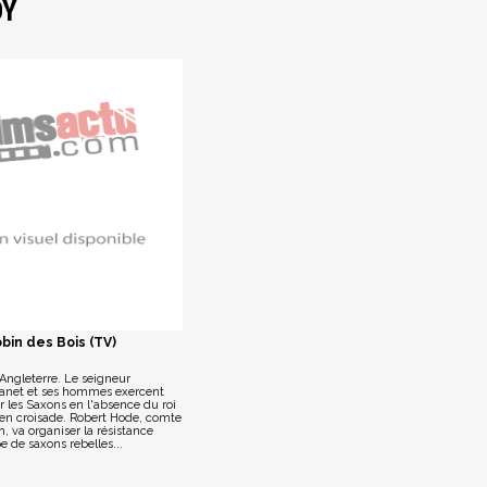
DY
bin des Bois (TV)
n Angleterre. Le seigneur
anet et ses hommes exercent
ur les Saxons en l'absence du roi
 en croisade. Robert Hode, comte
 va organiser la résistance
 de saxons rebelles...