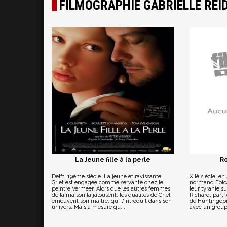
FILMOGRAPHIE GABRIELLE REI
La Jeune fille à la perle
Ro
Delft, 19ème siècle. La jeune et ravissante
XIIè siècle, e
Griet est engagée comme servante chez le
normand Folc
peintre Vermeer. Alors que les autres femmes
leur tyranie s
de la maison la jalousent, les qualités de Griet
Richard, parti
émeuvent son maître, qui l'introduit dans son
de Huntingdon,
univers. Mais à mesure qu...
avec un groupe