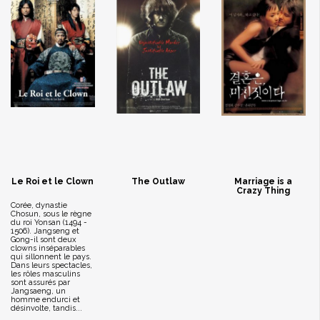
Le Roi et le Clown
The Outlaw
Marriage is a
Crazy Thing
Corée, dynastie
Chosun, sous le règne
du roi Yonsan (1494 -
1506). Jangseng et
Gong-il sont deux
clowns inséparables
qui sillonnent le pays.
Dans leurs spectacles,
les rôles masculins
sont assurés par
Jangsaeng, un
homme endurci et
désinvolte, tandis...