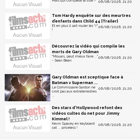
Mais qui complète la liste ?
06/08/2026, 21:20
Tom Hardy enquête sur des meurtres
d’enfants dans Child 44 [Trailer]
Et en plus il sait rouler les "r"
06/08/2026, 21:20
!
Découvrez la vidéo qui compile les
morts de Gary Oldman
"Mouais, peut mieux faire ..."
06/08/2026, 21:20
- Sean Bean
Gary Oldman est sceptique face à
Batman v Superman ...
Le Commissaire Gordon ne
06/08/2026, 21:20
croit pas aux extraterrestres
...
Des stars d'Hollywood refont des
vidéos cultes du net pour Jimmy
Kimmel !
Kevin Spacey en keyboard
06/08/2026, 21:20
cat ... priceless !