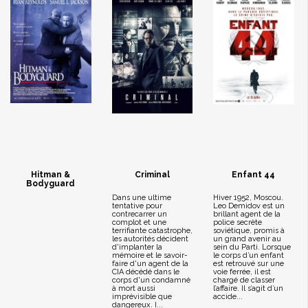
Hitman &
Criminal
Enfant 44
Bodyguard
Dans une ultime
Hiver 1952, Moscou.
tentative pour
Leo Demidov est un
contrecarrer un
brillant agent de la
complot et une
police secrète
terrifiante catastrophe,
soviétique, promis à
les autorités décident
un grand avenir au
d'implanter la
sein du Parti. Lorsque
mémoire et le savoir-
le corps d’un enfant
faire d'un agent de la
est retrouvé sur une
CIA décédé dans le
voie ferrée, il est
corps d'un condamné
chargé de classer
à mort aussi
l’affaire. Il s’agit d’un
imprévisible que
accide...
dangereux. I...