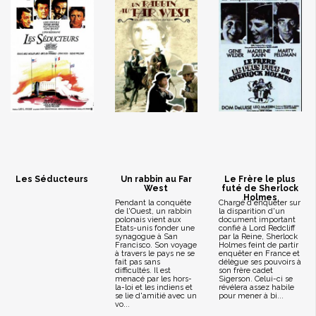
Les Séducteurs
Un rabbin au Far
Le Frère le plus
West
futé de Sherlock
Holmes
Pendant la conquête
Chargé d'enquêter sur
de l'Ouest, un rabbin
la disparition d'un
polonais vient aux
document important
Etats-unis fonder une
confié à Lord Redcliff
synagogue à San
par la Reine, Sherlock
Francisco. Son voyage
Holmes feint de partir
à travers le pays ne se
enquêter en France et
fait pas sans
délègue ses pouvoirs à
difficultés. Il est
son frère cadet
menacé par les hors-
Sigerson. Celui-ci se
la-loi et les indiens et
révélera assez habile
se lie d'amitié avec un
pour mener à bi...
vo...