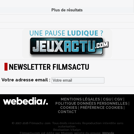
NEWSLETTER FILMSACTU
Votre adresse email :
MENTIONS LÉGALES
|
CGU
|
CGV
|
POLITIQUE DONNÉES PERSONNELLES
|
COOKIES
|
PRÉFÉRENCE COOKIES
|
CONTACT
© 2007-2026 Filmsactu .com. Tous droits réservés. Reproduction interdite sans
autorisation.
Réalisation Vitalyn
Filmsactu
.com est édité par Mixicom, société du groupe
Webedia
.