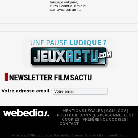
langage vulgaire,
Eliza Doolittle, il fait le
pari avec son ami...
NEWSLETTER FILMSACTU
Votre adresse email :
MENTIONS LÉGALES
|
CGU
|
CGV
|
POLITIQUE DONNÉES PERSONNELLES
|
COOKIES
|
PRÉFÉRENCE COOKIES
|
CONTACT
© 2007-2026 Filmsactu .com. Tous droits réservés. Reproduction interdite sans