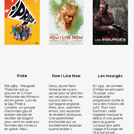
Pride
How I Live Now
Les Insurgés
Eté 1984 - Margaret
Daisy, jeune New-
En 1941, les armées
Thatcher est au
Yorkaise de 15 ans
d'Hitler envahissent
pouvoir et l’Union
passe pour la 1ère fois
l'Europe. Leur
Nationale des Mineurs
ses vacances chez ses
implacable
est en grève. Lors de
cousins dans la
progression coûte la
la Gay Pride à
campagne anglaise.
vie à des millions de
Londres, un groupe
Rires, jeux, premiers
juifs. Pour trois
d’activistes gay et
émois, ces vacances
hommes, cette
lesbien décide de
se révèlent idylliques.
tragédie marque le
récolter de l’argent
Une parenthèse
début d'une guerre
pour venir en aide aux
enchantée qui va
dans la guerre.
familles des mineurs
brutalement exploser
Lorsque leur petit
en grève. Mais...
quand éclate s...
village d'Europe de
l'Est est envah...