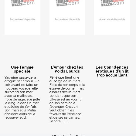
Une femme
L'Amour chez les
Les Confidences
spéciale
Poids Lourds
érotiques d'un lit
trop accueillant
Yasmine passe de la
Pénélope tient une
drogue par amour. Un
auberge de routiers.
soir, avant de faire un
Folle de son corps, elle
nouveau voyage, elle
essaye de contenir les
surprend son mari
assauts des routiers
avec sa maîtresse.
pendant que son
Folle de rage, elle jette
Ulysse est au volant
la drogue dans la mer
de son camion à
et décide de s’enfuir.
l’étranger. Chacun
Son mari et la Mafia
veut obtenir les
décident alors de la
faveurs de Pénélope
retrouver et d...
et de ses servantes,
Sandra, Jul...