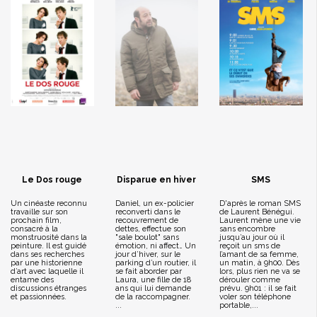
Le Dos rouge
Disparue en hiver
SMS
Un cinéaste reconnu
Daniel, un ex-policier
D'après le roman SMS
travaille sur son
reconverti dans le
de Laurent Bénégui.
prochain film,
recouvrement de
Laurent mène une vie
consacré à la
dettes, effectue son
sans encombre
monstruosité dans la
"sale boulot" sans
jusqu’au jour où il
peinture. Il est guidé
émotion, ni affect… Un
reçoit un sms de
dans ses recherches
jour d’hiver, sur le
l’amant de sa femme,
par une historienne
parking d’un routier, il
un matin, à 9h00. Dès
d’art avec laquelle il
se fait aborder par
lors, plus rien ne va se
entame des
Laura, une fille de 18
dérouler comme
discussions étranges
ans qui lui demande
prévu. 9h01 : il se fait
et passionnées.
de la raccompagner.
voler son téléphone
...
portable,...