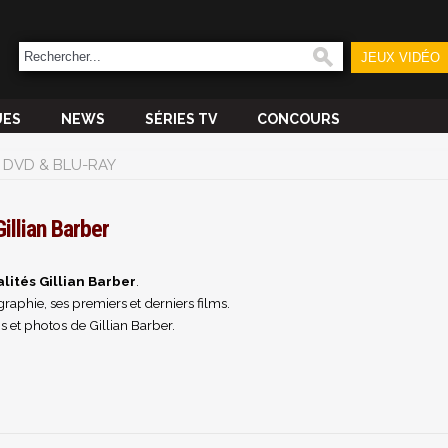
JEUX VIDÉO
UES
NEWS
SÉRIES TV
CONCOURS
DVD & BLU-RAY
Gillian Barber
lités Gillian Barber
.
raphie, ses premiers et derniers films.
 et photos de Gillian Barber.