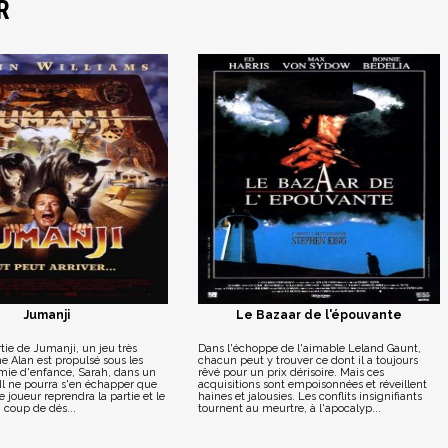
R
Jumanji
Le Bazaar de l'épouvante
tie de Jumanji, un jeu très
Dans l'échoppe de l'aimable Leland Gaunt,
ne Alan est propulsé sous les
chacun peut y trouver ce dont il a toujours
mie d'enfance, Sarah, dans un
rêvé pour un prix dérisoire. Mais ces
Il ne pourra s'en échapper que
acquisitions sont empoisonnées et réveillent
e joueur reprendra la partie et le
haines et jalousies. Les conflits insignifiants
n coup de dés...
tournent au meurtre, à l'apocalyp...