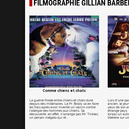
FILMOGRAPHIE GILLIAN BARBE
Comme chiens et chats
La guerre froide entre chiens et chats dure
Lors d'une par
depuis des millénaires. Le Pr. Brody va en faire
ancien, le jeu
les frais après avoir inventé un vaccin contre
yeux de son a
l'allergie des hommes aux chiens. Sa
étrange pays. 
découverte, en effet, n'arrange pas Mr. Tinkles,
lorsqu'un autr
un persan mégalo qui rê...
libèrera sur u