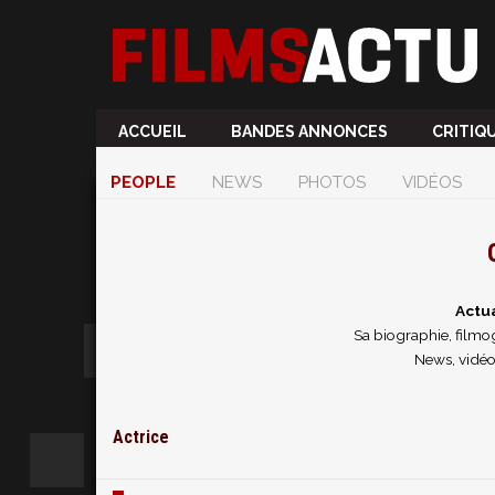
ACCUEIL
BANDES ANNONCES
CRITIQ
PEOPLE
NEWS
PHOTOS
VIDÉOS
Actua
Sa biographie, filmog
News, vidéos
Actrice