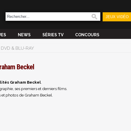
JEUX VIDÉO
UES
NEWS
SÉRIES TV
CONCOURS
DVD & BLU-RAY
raham Beckel
lités Graham Beckel
.
raphie, ses premiers et derniers films.
 et photos de Graham Beckel.