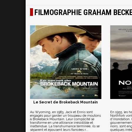
FILMOGRAPHIE GRAHAM BECK
Le Secret de Brokeback Mountain
Au Wyoming, en 1963, Jack et Ennis sont
En 1955, les ha
engagés pour garder un troupeau de moutons
Northfork von
à Brokeback Mountain. Leur complicité se
d'inondation.
transforme en une attirance irrésistible et
gouvernement,
inattendue. La transhumance terminée, ils se
noirs, sont eng
séparent et épousent leurs fiancées r...
quelques irréd