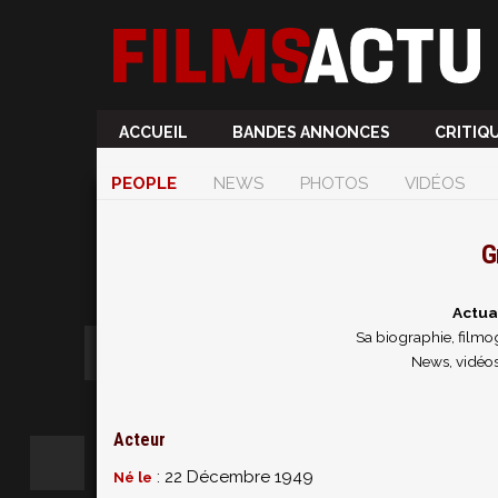
ACCUEIL
BANDES ANNONCES
CRITIQ
PEOPLE
NEWS
PHOTOS
VIDÉOS
G
Actua
Sa biographie, filmog
News, vidéos
Acteur
: 22 Décembre 1949
Né le