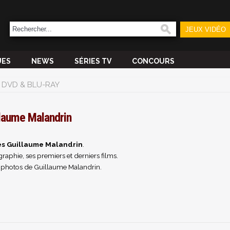
JEUX VIDÉO
UES
NEWS
SÉRIES TV
CONCOURS
DVD & BLU-RAY
llaume Malandrin
és Guillaume Malandrin
.
raphie, ses premiers et derniers films.
 photos de Guillaume Malandrin.