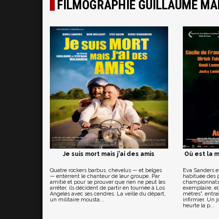
FILMOGRAPHIE GUILLAUME MA
Je suis mort mais j'ai des amis
Où est la 
Quatre rockers barbus, chevelus — et belges
Eva Sanders e
— enterrent le chanteur de leur groupe. Par
habituée des 
amitié et pour se prouver que rien ne peut les
championnats 
arrêter, ils décident de partir en tournée à Los
exemplaire, el
Angeles avec ses cendres. La veille du départ,
mètres", entra
un militaire mousta...
infirmier. Un 
heurte la p...