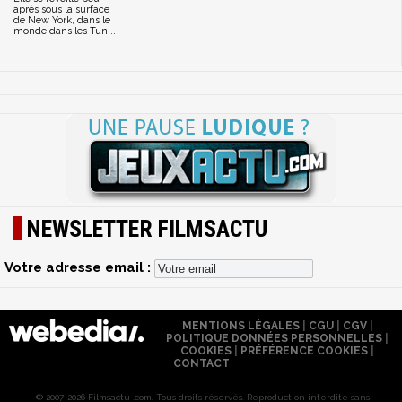
après sous la surface
de New York, dans le
monde dans les Tun...
NEWSLETTER FILMSACTU
Votre adresse email :
MENTIONS LÉGALES
|
CGU
|
CGV
|
POLITIQUE DONNÉES PERSONNELLES
|
COOKIES
|
PRÉFÉRENCE COOKIES
|
CONTACT
© 2007-2026 Filmsactu .com. Tous droits réservés. Reproduction interdite sans