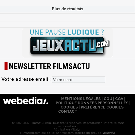
NEWSLETTER FILMSACTU
Votre adresse email :
MENTIONS LÉGALES
|
CGU
|
CGV
|
POLITIQUE DONNÉES PERSONNELLES
|
COOKIES
|
PRÉFÉRENCE COOKIES
|
CONTACT
© 2007-2026 Filmsactu .com. Tous droits réservés. Reproduction interdite sans
autorisation.
Réalisation Vitalyn
Filmsactu
.com est édité par Mixicom, société du groupe
Webedia
.