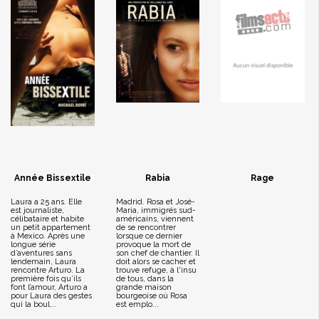
Année Bissextile
Rabia
Rage
Laura a 25 ans. Elle
Madrid. Rosa et José-
est journaliste,
Maria, immigrés sud-
célibataire et habite
américains, viennent
un petit appartement
de se rencontrer
à Mexico. Après une
lorsque ce dernier
longue série
provoque la mort de
d’aventures sans
son chef de chantier. Il
lendemain, Laura
doit alors se cacher et
rencontre Arturo. La
trouve refuge, à l'insu
première fois qu’ils
de tous, dans la
font l’amour, Arturo a
grande maison
pour Laura des gestes
bourgeoise où Rosa
qui la boul...
est emplo...