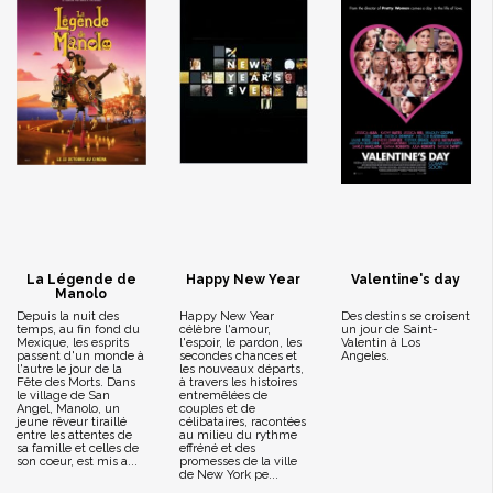
La Légende de
Happy New Year
Valentine's day
Manolo
Depuis la nuit des
Happy New Year
Des destins se croisent
temps, au fin fond du
célèbre l'amour,
un jour de Saint-
Mexique, les esprits
l'espoir, le pardon, les
Valentin à Los
passent d'un monde à
secondes chances et
Angeles.
l'autre le jour de la
les nouveaux départs,
Fête des Morts. Dans
à travers les histoires
le village de San
entremêlées de
Angel, Manolo, un
couples et de
jeune rêveur tiraillé
célibataires, racontées
entre les attentes de
au milieu du rythme
sa famille et celles de
effréné et des
son coeur, est mis a...
promesses de la ville
de New York pe...