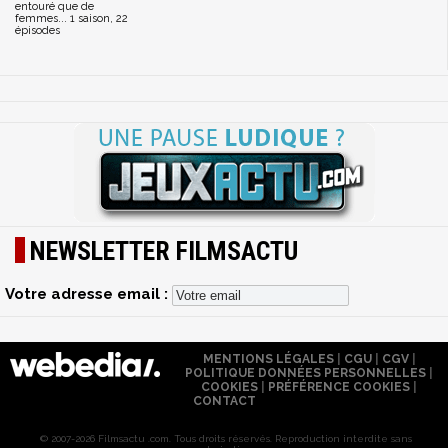
entouré que de
femmes... 1 saison, 22
épisodes
NEWSLETTER FILMSACTU
Votre adresse email :
MENTIONS LÉGALES
|
CGU
|
CGV
|
POLITIQUE DONNÉES PERSONNELLES
|
COOKIES
|
PRÉFÉRENCE COOKIES
|
CONTACT
© 2007-2026 Filmsactu .com. Tous droits réservés. Reproduction interdite sans