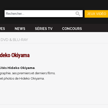
JEUX VIDÉO
UES
NEWS
SÉRIES TV
CONCOURS
DVD & BLU-RAY
ideko Okiyama
lités Hideko Okiyama
.
raphie, ses premiers et derniers films.
 et photos de Hideko Okiyama.