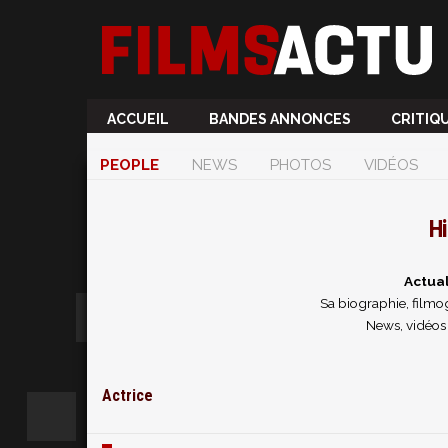
ACCUEIL
BANDES ANNONCES
CRITIQ
PEOPLE
NEWS
PHOTOS
VIDÉOS
H
Actua
Sa biographie, filmog
News, vidéos
Actrice