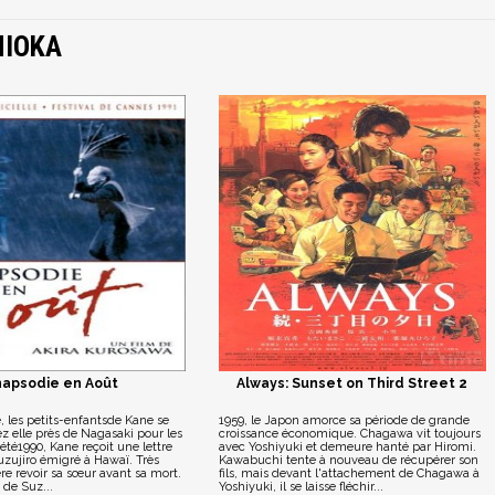
HIOKA
hapsodie en Août
Always: Sunset on Third Street 2
 les petits-enfantsde Kane se
1959, le Japon amorce sa période de grande
z elle près de Nagasaki pour les
croissance économique. Chagawa vit toujours
été1990, Kane reçoit une lettre
avec Yoshiyuki et demeure hanté par Hiromi.
uzujiro émigré à Hawaï. Très
Kawabuchi tente à nouveau de récupérer son
re revoir sa sœur avant sa mort.
fils, mais devant l'attachement de Chagawa à
s de Suz...
Yoshiyuki, il se laisse fléchir...