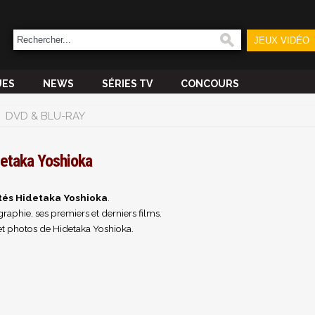
JEUX VIDÉO
UES
NEWS
SÉRIES TV
CONCOURS
DVD & BLU-RAY
etaka Yoshioka
tés Hidetaka Yoshioka
.
raphie, ses premiers et derniers films.
et photos de Hidetaka Yoshioka.