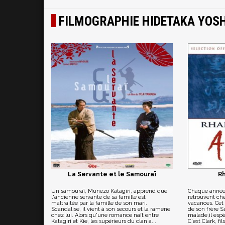
FILMOGRAPHIE HIDETAKA YOS
La Servante et le Samouraï
R
Un samouraï, Munezo Katagiri, apprend que
Chaque année,
l'ancienne servante de sa famille est
retrouvent che
maltraitée par la famille de son mari.
vacances. Cet 
Scandalisé, il vient à son secours et la ramène
de son frère S
chez lui. Alors qu'une romance naît entre
malade,il espè
Katagiri et Kie, les supérieurs du clan a...
C'est Clark, fil