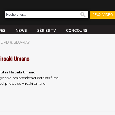
JEUX VIDÉO
UES
NEWS
SÉRIES TV
CONCOURS
DVD & BLU-RAY
iroaki Umano
lités Hiroaki Umano
.
raphie, ses premiers et derniers films.
 et photos de Hiroaki Umano.