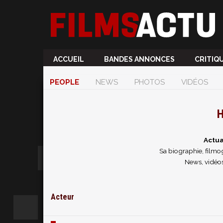
ACCUEIL
BANDES ANNONCES
CRITIQ
PEOPLE
NEWS
PHOTOS
VIDÉOS
H
Actua
Sa biographie, filmog
News, vidéos
Acteur