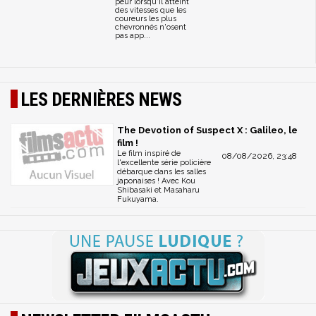
peur lorsqu'il atteint
des vitesses que les
coureurs les plus
chevronnés n'osent
pas app...
LES DERNIÈRES NEWS
The Devotion of Suspect X : Galileo, le
film !
Le film inspiré de
08/08/2026, 23:48
l'excellente série policière
débarque dans les salles
japonaises ! Avec Kou
Shibasaki et Masaharu
Fukuyama.