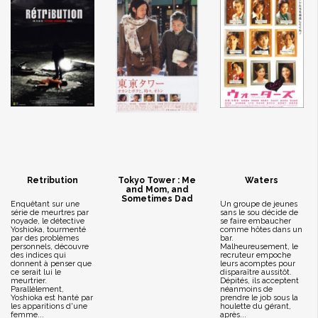
Retribution
Tokyo Tower : Me
Waters
and Mom, and
Sometimes Dad
Enquêtant sur une
Un groupe de jeunes
série de meurtres par
sans le sou décide de
noyade, le détective
se faire embaucher
Yoshioka, tourmenté
comme hôtes dans un
par des problèmes
bar.
personnels, découvre
Malheureusement, le
des indices qui
recruteur empoche
donnent à penser que
leurs acomptes pour
ce serait lui le
disparaître aussitôt.
meurtrier.
Dépités, ils acceptent
Parallèlement,
néanmoins de
Yoshioka est hanté par
prendre le job sous la
les apparitions d'une
houlette du gérant,
femme...
après...