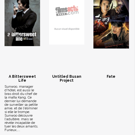
A Bittersweet
Untitled Busan
Fate
Life
Project
Sunwoo, manager
d'hôtel, est aussi le
bras droit du chef de
la mafia Kang. Ce
dernier lui demande
de surveiller sa petite
amie, et de l'éliminer
si elle le trompe.
Sunwoo découvre
l'adultère, mais se
révèle incapable de
tuer les deux amants.
Furieux,...