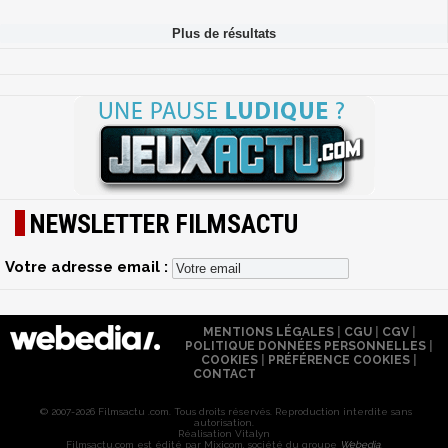
NEWSLETTER FILMSACTU
Votre adresse email :
MENTIONS LÉGALES
|
CGU
|
CGV
|
POLITIQUE DONNÉES PERSONNELLES
|
COOKIES
|
PRÉFÉRENCE COOKIES
|
CONTACT
© 2007-2026 Filmsactu .com. Tous droits réservés. Reproduction interdite sans
autorisation.
Réalisation Vitalyn
Filmsactu
.com est édité par Mixicom, société du groupe
Webedia
.