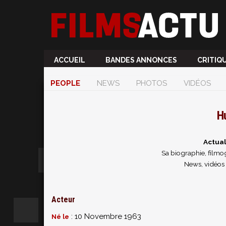
ACCUEIL
BANDES ANNONCES
CRITIQ
PEOPLE
NEWS
PHOTOS
VIDÉOS
H
Actual
Sa biographie, filmog
News, vidéos 
Acteur
: 10 Novembre 1963
Né le