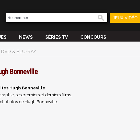
JEUX VIDÉO
UES
NEWS
SÉRIES TV
CONCOURS
DVD & BLU-RAY
ugh Bonneville
ités Hugh Bonneville
.
raphie, ses premiers et derniers films.
et photos de Hugh Bonneville.