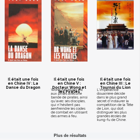
Il était une fois
Il était une fois
Il était une fois
en Chine IV : La
en Chine V :
en Chine III : Le
Danse du Dragon
Docteur Wong et
Tournoi du Lion
Wong Fei-Hung est
L'impératrice
les Pirates
aux prises avecune
douairière décide
bande de pirates, ainsi
dans le plus grand
qu'avec ses disciples,
secret d'instaurer la
qui n'hésitent pas
compétition de la Tête
àenfreindre les codes
de Lion, qui doit
de combat en utilisant
distinguer les plus
des armes à feu.
grandes écoles de
kung-fu de Chine.