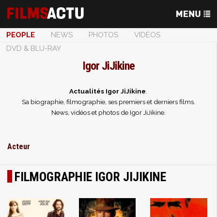
PEOPLE
NEWS
PHOTOS
VIDÉOS
DVD & BLU-RAY
Igor JiJikine
Actualités Igor JiJikine
.
Sa biographie, filmographie, ses premiers et derniers films.
News, vidéos et photos de Igor JiJikine.
Acteur
FILMOGRAPHIE IGOR JIJIKINE