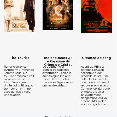
The Tourist
Indiana Jones 4 :
Créance de sang
le Royaume du
Crâne de Cristal
Remake américain
Le quatrième et
Agent du FBI à la
d'Anthony Zimmer de
dernier épisode des
retraite, McCaleb
Jérôme Salle. Un
aventures du célèbre
accepte d'aider
touriste américain voit
archéologue Indiana
Graciella, la soeur de
sa vie menacée
Jones, lancé sur les
celle dont il porte le
lorsqu'une agent
traces des légendaires
coeur depuis 2 ans, à
d'Interpol l'utilise pour
crânes de cristal...
retrouver son assassin.
tromper un criminel
Commence alors une
avec qui elle a vécu
enquête ardue et
une relation.
physiquement
dangereuse, qui va
amener McCaleb à
voir resurgir le spec...