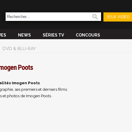
JEUX VIDÉO
UES
NEWS
SÉRIES TV
CONCOURS
DVD & BLU-RAY
Imogen Poots
alités Imogen Poots
.
raphie, ses premiers et derniers films.
s et photos de Imogen Poots.