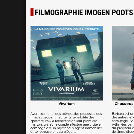
FILMOGRAPHIE IMOGEN POOTS
Vivarium
Chasseuse 
Avertissement : des scènes, des propos ou des
Barbara est un
images peuvent heurter la sensibilité des
des autres, et
spectateursA la recherche de leur première
entourage. Ses
maison, un jeune couple effectue une visite en
rythmées par l
compagnie d’un mystérieux agent immobilier
du proviseur e
et se retrouve pris au piège ...
de l’inquiétud