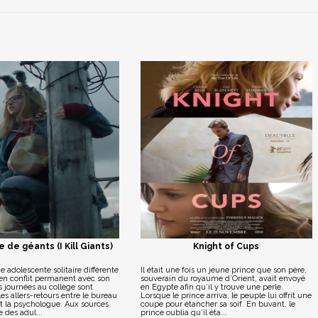
de géants (I Kill Giants)
Knight of Cups
e adolescente solitaire différente
Il était une fois un jeune prince que son père,
 en conflit permanent avec son
souverain du royaume d’Orient, avait envoyé
 journées au collège sont
en Egypte afin qu’il y trouve une perle.
es allers-retours entre le bureau
Lorsque le prince arriva, le peuple lui offrit une
t la psychologue. Aux sources
coupe pour étancher sa soif. En buvant, le
e des adul...
prince oublia qu’il éta...