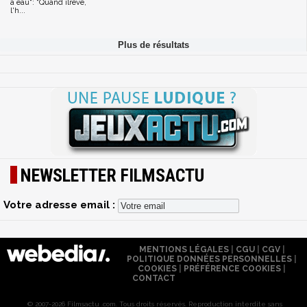
a eau": "Quand ilrêve,
l'h...
NEWSLETTER FILMSACTU
Votre adresse email :
MENTIONS LÉGALES
|
CGU
|
CGV
|
POLITIQUE DONNÉES PERSONNELLES
|
COOKIES
|
PRÉFÉRENCE COOKIES
|
CONTACT
© 2007-2026 Filmsactu .com. Tous droits réservés. Reproduction interdite sans