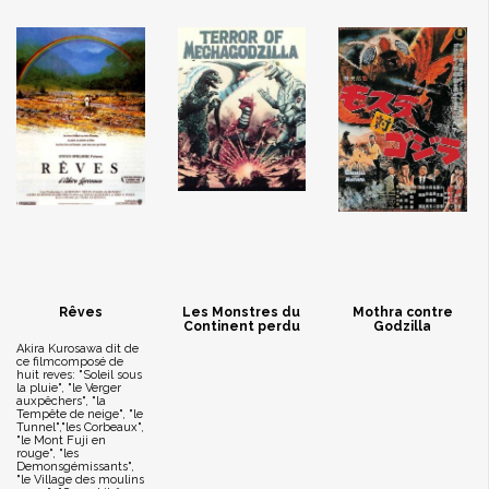
Rêves
Les Monstres du
Mothra contre
Continent perdu
Godzilla
Akira Kurosawa dit de
ce filmcomposé de
huit reves: "Soleil sous
la pluie", "le Verger
auxpêchers", "la
Tempête de neige", "le
Tunnel","les Corbeaux",
"le Mont Fuji en
rouge", "les
Demonsgémissants",
"le Village des moulins