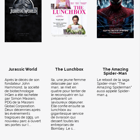
Jurassic World
The Lunchbox
The Amazing
Spider-Man
Après le décès de son
Ila, une jeune femme
Le reboot de la saga
fondateur John
délaissée par son
Spider-man "The
Hammond, la société
mari, se met en
Amazing Spiderman"
de biotechnologie
quatre pour tenter de
aussi appelé Spider-
InGen a été rachetée
le reconquérir en lui
man 4.
par Simon Masrani,
préparant un
PDG de la Masrani
savoureux déjeuner.
Global Corporation.
Elle confie ensuite sa
Deux décennies après
lunchbox au
les événements
gigantesque service
tragiques de 1993, un
de livraison qui
nouveau parc a ouvert
dessert toutes les
ses portes sur I...
entreprises de
Bombay. Le s...