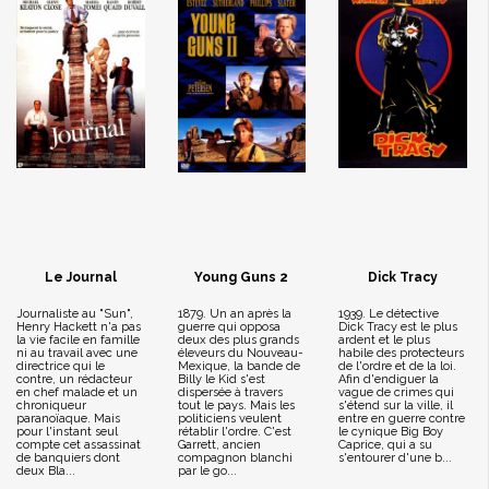
Le Journal
Young Guns 2
Dick Tracy
Journaliste au "Sun",
1879. Un an après la
1939. Le détective
Henry Hackett n'a pas
guerre qui opposa
Dick Tracy est le plus
la vie facile en famille
deux des plus grands
ardent et le plus
ni au travail avec une
éleveurs du Nouveau-
habile des protecteurs
directrice qui le
Mexique, la bande de
de l'ordre et de la loi.
contre, un rédacteur
Billy le Kid s'est
Afin d'endiguer la
en chef malade et un
dispersée à travers
vague de crimes qui
chroniqueur
tout le pays. Mais les
s'étend sur la ville, il
paranoïaque. Mais
politiciens veulent
entre en guerre contre
pour l'instant seul
rétablir l'ordre. C'est
le cynique Big Boy
compte cet assassinat
Garrett, ancien
Caprice, qui a su
de banquiers dont
compagnon blanchi
s'entourer d'une b...
deux Bla...
par le go...