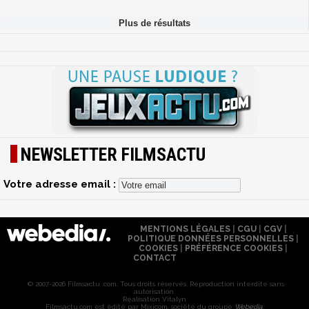
NEWSLETTER FILMSACTU
Votre adresse email :
MENTIONS LÉGALES
|
CGU
|
CGV
|
POLITIQUE DONNÉES PERSONNELLES
|
COOKIES
|
PRÉFÉRENCE COOKIES
|
CONTACT
© 2007-2026 Filmsactu .com. Tous droits réservés. Reproduction interdite sans
autorisation.
Réalisation Vitalyn
Filmsactu
.com est édité par Mixicom, société du groupe
Webedia
.