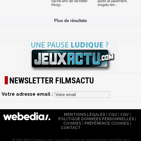
caché afin de racheter
après le paiement,
Morgi...
Angelo ten...
NEWSLETTER FILMSACTU
Votre adresse email :
MENTIONS LÉGALES
|
CGU
|
CGV
|
POLITIQUE DONNÉES PERSONNELLES
|
COOKIES
|
PRÉFÉRENCE COOKIES
|
CONTACT
© 2007-2026 Filmsactu .com. Tous droits réservés. Reproduction interdite sans