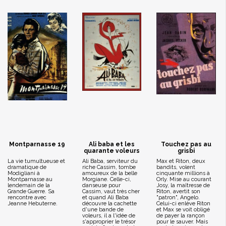
Montparnasse 19
Ali baba et les
Touchez pas au
quarante voleurs
grisbi
La vie tumultueuse et
Ali Baba, serviteur du
Max et Riton, deux
dramatique de
riche Cassim, tombe
bandits, volent
Modigliani à
amoureux de la belle
cinquante millions à
Montparnasse au
Morgiane. Celle-ci,
Orly. Mise au courant
lendemain de la
danseuse pour
Josy, la maîtresse de
Grande Guerre. Sa
Cassim, vaut très cher
Riton, avertit son
rencontre avec
et quand Ali Baba
"patron", Angelo.
Jeanne Hebuterne.
découvre la cachette
Celui-ci enlève Riton
d'une bande de
et Max se voit obligé
voleurs, il a l'idée de
de payer la rançon
s'approprier le trésor
pour le sauver. Mais