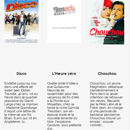
Disco
L'Heure zéro
Chouchou
Endetté jusqu'au cou
Quelle drôle d'idée a
Chouchou, un jeune
dans une affaire de
eue Guillaume
Maghrébin, débarque
water bed, Didier
Neuville de
clandestinement à
Travolta, 40 ans, vit au
rassembler pour des
Paris dans la seule
Havre dans le quartier
vacances de fin d'été
intention de retrouver
populaire du Grand
à la Pointe aux
son neveu. Recueilli
Large chez sa maman
Mouettes, chez sa
par le Père Léon et le
: Madame Graindorge.
tante la riche Camilla
Frère Jean, en charge
Il reçoit une lettre de
Tressilian, son ex-
d'une paroisse de
la mère de son fils
épouse Aude et la
banlieue parisienne,
Brian, 8 ans qui vit en
nouvelle tenante du
Chouchou trouve un
Angleterre, lu...
titre, l'explosive
emploi : assurer
Caroline, sous prétexte
l'entreti...
d'e...