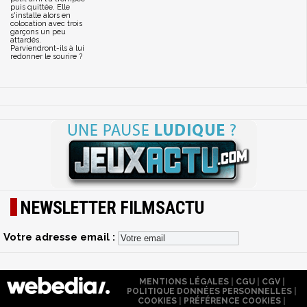
puis quittée. Elle
s'installe alors en
colocation avec trois
garçons un peu
attardés.
Parviendront-ils à lui
redonner le sourire ?
NEWSLETTER FILMSACTU
Votre adresse email :
MENTIONS LÉGALES
|
CGU
|
CGV
|
POLITIQUE DONNÉES PERSONNELLES
|
COOKIES
|
PRÉFÉRENCE COOKIES
|