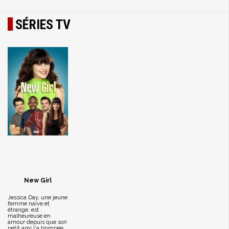
SÉRIES TV
New Girl
Jessica Day, une jeune
femme naïve et
étrange, est
malheureuse en
amour depuis que son
petit ami l'a trompée