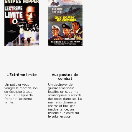
L'Extrême limite
Aux postes de
combat
Un policier veut
Un destroyer de
venger la mort de son
guerre américain
co-équipier à tout
localise un sous-marin
prix... au risque de
soviétique aux abords
franchir l'extrême
des cotes danoises. Le
limite.
navire lui donne la
chasse et tire, par
inadvertance, un
missile nucléaire sur
le submersible.