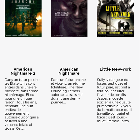
American
American
Little New-York
Nightmare 2
Nightmare
Dans un futur proche,
Dans un futur proche
Sully, vidangeur de
les États-Unis sont
et violent, un régime
fosses septiques et
entrés dans une ère
totalitaire, The New
futur père, est prêt à
prospère, sans crime
Founding Fathers,
tout pour assurer
ni chômage. Et ce
autorise l'assassinat
l'avenir de son fils.
pour une unique
durant une demi-
Jasper, modeste
raison : tous les ans,
journée...
épicier, a une qualité
pendant une nuit
primordiale aux yeux
entière, le
de la mafia pour qui il
gouvernement
travaille contraint et
autorise quiconque à
forcé : il est sourd-
se livrer à une
muet. Parmie Tarzo,...
violence totale et
légale. Cett...