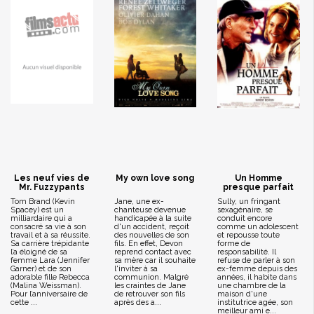
Les neuf vies de
My own love song
Un Homme
Mr. Fuzzypants
presque parfait
Tom Brand (Kevin
Jane, une ex-
Sully, un fringant
Spacey) est un
chanteuse devenue
sexagénaire, se
milliardaire qui a
handicapée à la suite
conduit encore
consacré sa vie à son
d'un accident, reçoit
comme un adolescent
travail et à sa réussite.
des nouvelles de son
et repousse toute
Sa carrière trépidante
fils. En effet, Devon
forme de
l’a éloigné de sa
reprend contact avec
responsabilité. Il
femme Lara (Jennifer
sa mère car il souhaite
refuse de parler à son
Garner) et de son
l'inviter à sa
ex-femme depuis des
adorable fille Rebecca
communion. Malgré
années, il habite dans
(Malina Weissman).
les craintes de Jane
une chambre de la
Pour l’anniversaire de
de retrouver son fils
maison d'une
cette ...
après des a...
institutrice agée, son
meilleur ami e...