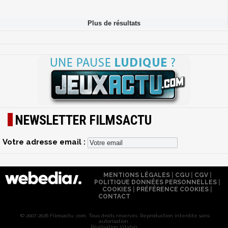
NEWSLETTER FILMSACTU
Votre adresse email :
MENTIONS LÉGALES
|
CGU
|
CGV
|
POLITIQUE DONNÉES PERSONNELLES
|
COOKIES
|
PRÉFÉRENCE COOKIES
|
CONTACT
© 2007-2026 Filmsactu .com. Tous droits réservés. Reproduction interdite sans
autorisation.
Réalisation Vitalyn