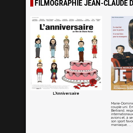
FILMOGRAPHIE JEAN-CLAUDE 
L'Anniversaire
Marie-Dominiq
couple uni. E
Bertrand, res
internationau
avions et, à s
son sport favor
maniaque, ...