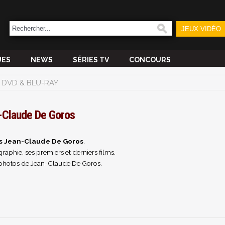
JEUX VIDÉO
UES
NEWS
SÉRIES TV
CONCOURS
DVD & BLU-RAY
-Claude De Goros
és Jean-Claude De Goros
.
raphie, ses premiers et derniers films.
 photos de Jean-Claude De Goros.