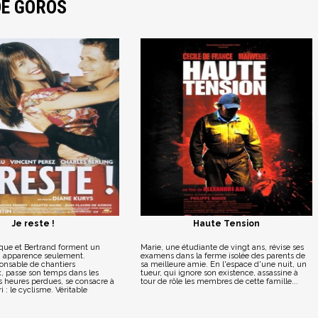
DE GOROS
Je reste !
Haute Tension
ue et Bertrand forment un
Marie, une étudiante de vingt ans, révise ses
n apparence seulement.
examens dans la ferme isolée des parents de
ponsable de chantiers
sa meilleure amie. En l'espace d'une nuit, un
x, passe son temps dans les
tueur, qui ignore son existence, assassine à
es heures perdues, se consacre à
tour de rôle les membres de cette famille...
i : le cyclisme. Véritable