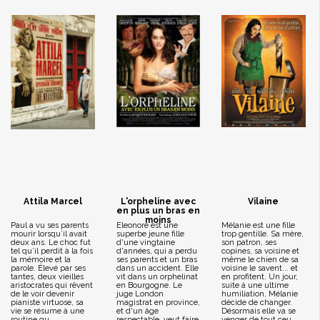
Attila Marcel
L'orpheline avec
Vilaine
en plus un bras en
moins
Paul a vu ses parents
Eleonore est une
Mélanie est une fille
mourir lorsqu’il avait
superbe jeune fille
trop gentille. Sa mère,
deux ans. Le choc fut
d'une vingtaine
son patron, ses
tel qu’il perdit à la fois
d'années, qui a perdu
copines, sa voisine et
la mémoire et la
ses parents et un bras
même le chien de sa
parole. Élevé par ses
dans un accident. Elle
voisine le savent... et
tantes, deux vieilles
vit dans un orphelinat
en profitent. Un jour,
aristocrates qui rêvent
en Bourgogne. Le
suite à une ultime
de le voir devenir
juge London
humiliation, Mélanie
pianiste virtuose, sa
magistrat en province,
décide de changer.
vie se résume à une
et d'un âge
Désormais elle va se
routine qu...
respectable, veut faire
venger de tout ceu...