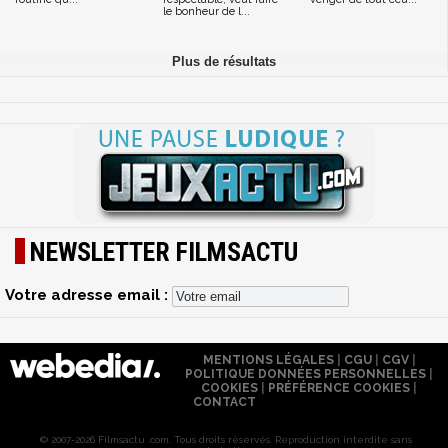
le bonheur de l...
NEWSLETTER FILMSACTU
Votre adresse email :
MENTIONS LÉGALES
|
CGU
|
CGV
|
POLITIQUE DONNÉES PERSONNELLES
|
COOKIES
|
PRÉFÉRENCE COOKIES
|
CONTACT
© 2007-2026 Filmsactu .com. Tous droits réservés. Reproduction interdite sans