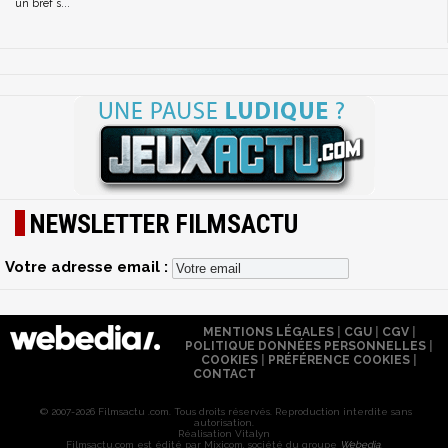
un bref s...
NEWSLETTER FILMSACTU
Votre adresse email :
MENTIONS LÉGALES
|
CGU
|
CGV
|
POLITIQUE DONNÉES PERSONNELLES
|
COOKIES
|
PRÉFÉRENCE COOKIES
|
CONTACT
© 2007-2026 Filmsactu .com. Tous droits réservés. Reproduction interdite sans
autorisation.
Réalisation Vitalyn
Filmsactu
.com est édité par Mixicom, société du groupe
Webedia
.