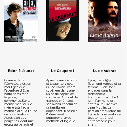
Eden à l'ouest
Le Couperet
Lucie Aubrac
Comme dans
Après 15 ans de bons
Lyon, mars 1943.
l'Odyssée, c'est en
et loyaux services,
Raymond Aubrac et sa
mer Egée que
Bruno Davert, cadre
femme Lucie sont
l'aventure d'Elias,
supérieur dans une
engagés dans la
notre héros sans
usine de papier, est
résistance à
légende,
congédié. Au bout de
l'occupant nazi. Le 21
commence.Sur la
3 ans de chômage,
juin, Raymond est
même mer, sous le
son avenir et celui de
arrêté à Caluire avec
même soleil et le
sa famille en
Jean Moulin. La
même ciel qu'à l'aube
dépendant, il passe à
passion amoureuse de
de la civilisation.
l'offensive et
Lucie la pousse alors à
Après bien des
entreprend, avec
tout tenter, à tout
péripéties, dont une
méthode et logique,...
entreprendre pour
escale au paradis et
arra...