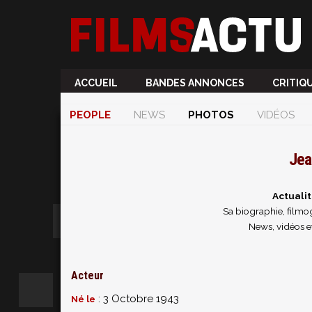
ACCUEIL
BANDES ANNONCES
CRITIQ
PEOPLE
NEWS
PHOTOS
VIDÉOS
Jea
Actuali
Sa biographie, filmog
News, vidéos e
Acteur
: 3 Octobre 1943
Né le