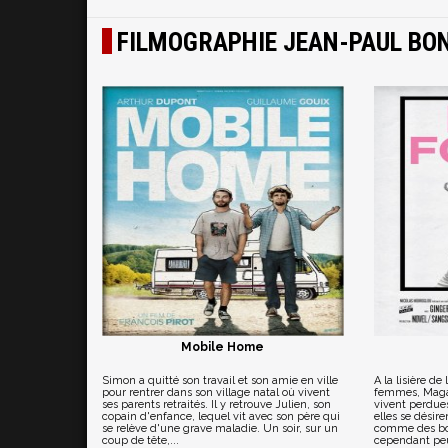
FILMOGRAPHIE JEAN-PAUL BO
Mobile Home
Simon a quitté son travail et son amie en ville
A la lisière de 
pour rentrer dans son village natal où vivent
femmes, Magal
ses parents retraités. Il y retrouve Julien, son
vivent perdues
copain d'enfance, lequel vit avec son père qui
elles se désir
se relève d'une grave maladie. Un soir, sur un
comme des bo
coup de tête,...
cependant peu