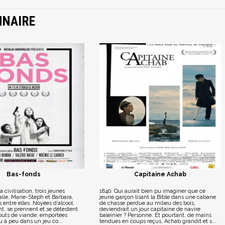
NNAIRE
Bas-fonds
Capitaine Achab
la civilisation, trois jeunes
1840. Qui aurait bien pu imaginer que ce
ie, Marie-Steph et Barbara,
jeune garçon lisant la Bible dans une cabane
 entre elles. Noyées d’alcool,
de chasse perdue au milieu des bois,
ent, se prennent et se détestent
deviendrait un jour capitaine de navire
uts de viande, emportées
baleinier ? Personne. Et pourtant, de mains
 à peu dans un jeu co...
tendues en coups reçus, Achab grandit et s...