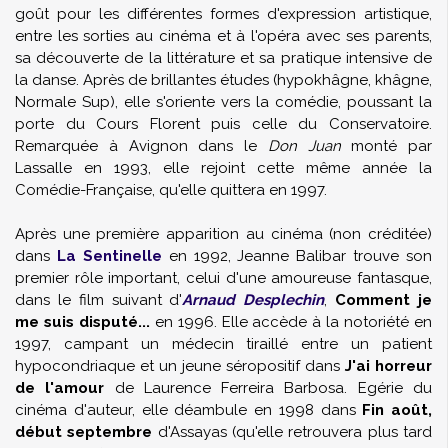
goût pour les différentes formes d'expression artistique,
entre les sorties au cinéma et à l'opéra avec ses parents,
sa découverte de la littérature et sa pratique intensive de
la danse. Après de brillantes études (hypokhâgne, khâgne,
Normale Sup), elle s'oriente vers la comédie, poussant la
porte du Cours Florent puis celle du Conservatoire.
Remarquée à Avignon dans le
Don Juan
monté par
Lassalle en 1993, elle rejoint cette même année la
Comédie-Française, qu'elle quittera en 1997.
Après une première apparition au cinéma (non créditée)
dans
La Sentinelle
en 1992, Jeanne Balibar trouve son
premier rôle important, celui d'une amoureuse fantasque,
dans le film suivant d'
Arnaud Desplechin
,
Comment je
me suis disputé...
en 1996. Elle accède à la notoriété en
1997, campant un médecin tiraillé entre un patient
hypocondriaque et un jeune séropositif dans
J'ai horreur
de l'amour
de
Laurence Ferreira Barbosa
. Egérie du
cinéma d'auteur, elle déambule en 1998 dans
Fin août,
début septembre
d'
Assayas
(qu'elle retrouvera plus tard