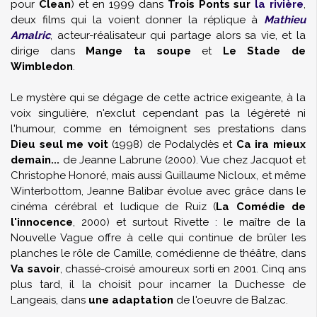
pour
Clean
) et en 1999 dans
Trois Ponts sur
la rivière
,
deux films qui la voient donner la réplique à
Mathieu
Amalric
, acteur-réalisateur qui partage alors sa vie, et la
dirige dans
Mange ta soupe
et
Le Stade de
Wimbledon
.
Le mystère qui se dégage de cette actrice exigeante, à la
voix singulière, n'exclut cependant pas la légèreté ni
l'humour, comme en témoignent ses prestations dans
Dieu seul me voit
(1998) de
Podalydès
et
Ca ira mieux
demain...
de
Jeanne Labrune
(2000). Vue chez
Jacquot
et
Christophe Honoré
, mais aussi
Guillaume Nicloux
, et même
Winterbottom
, Jeanne Balibar évolue avec grâce dans le
cinéma cérébral et ludique de
Ruiz
(
La Comédie de
l'innocence
, 2000) et surtout
Rivette
: le maître de la
Nouvelle Vague offre à celle qui continue de brûler les
planches le rôle de Camille, comédienne de théâtre, dans
Va savoir
, chassé-croisé amoureux sorti en 2001. Cinq ans
plus tard, il la choisit pour incarner la Duchesse de
Langeais, dans
une adaptation
de l'oeuvre de
Balzac
.