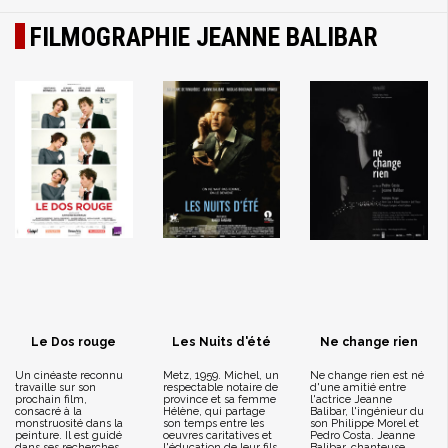
FILMOGRAPHIE JEANNE BALIBAR
Le Dos rouge
Les Nuits d'été
Ne change rien
Un cinéaste reconnu
Metz, 1959. Michel, un
Ne change rien est né
travaille sur son
respectable notaire de
d'une amitié entre
prochain film,
province et sa femme
l'actrice Jeanne
consacré à la
Hélène, qui partage
Balibar, l'ingénieur du
monstruosité dans la
son temps entre les
son Philippe Morel et
peinture. Il est guidé
oeuvres caritatives et
Pedro Costa. Jeanne
dans ses recherches
l'éducation de leur fils,
Balibar, chanteuse,