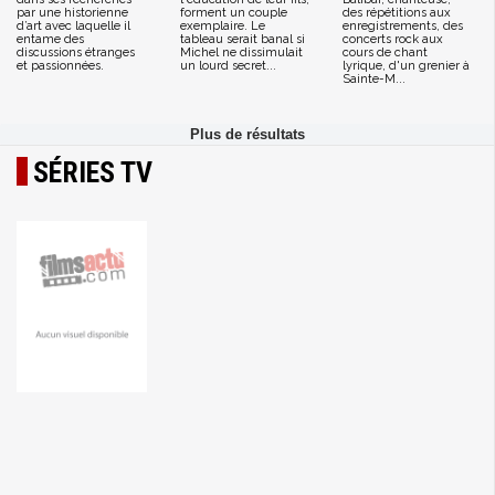
par une historienne
forment un couple
des répétitions aux
d’art avec laquelle il
exemplaire. Le
enregistrements, des
entame des
tableau serait banal si
concerts rock aux
discussions étranges
Michel ne dissimulait
cours de chant
et passionnées.
un lourd secret...
lyrique, d'un grenier à
Sainte-M...
SÉRIES TV