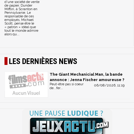
d'une société de vente
de papier, Dunder
Mifflin, à Scranton en
Pennsylvanie. Le
responsable de ces
employés, Michael
Scott, pense être le
« patron » idéal que
tout le monde admire
alors qu...
LES DERNIÈRES NEWS
The Giant Mechanicial Man, la bande
annonce : Jenna Fischer amoureuse ?
Peut-être pas si coeur
06/08/2026, 11:19
de...fer...