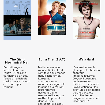
The Giant
Bon à Tirer (B.A.T.)
Walk Hard
Mechanical Man
Deux étrangers
Meilleurs amis du
L'ascension vers la
tombent l'un sur
monde, Rick et Fred
gloire puis la chute du
l'autre. L'une est la
sont tous deux mariés
chanteur
gardienne d'un zoo,
depuis longtemps.
(imaginaire)Dewey
l'autre un artiste de
Lorsqu'ils
Cox, dont l'oeuvre a
rue incompris. Ils vont
commencent à
bouleversé des
être réunis par
montrer des signes de
millions de personnes.
l'amour.
lassitude à la maison,
Coxcollectionnait les
leurs femmes
aventures, s'est marrié
décident d'une
trois fois, et a été
mesure radicale pour
accro àtoutes les
mettre du piment
drogues connues... et
dans leur vie
inconnues. L'...
conjugale : elles do...