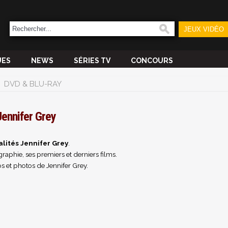
JEUX VIDÉO
UES
NEWS
SÉRIES TV
CONCOURS
DVD & BLU-RAY
Jennifer Grey
alités Jennifer Grey
.
raphie, ses premiers et derniers films.
s et photos de Jennifer Grey.