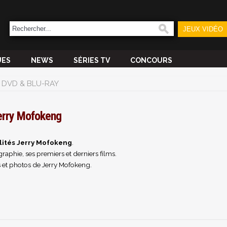
JEUX VIDÉO
UES
NEWS
SÉRIES TV
CONCOURS
DVD & BLU-RAY
erry Mofokeng
lités Jerry Mofokeng
.
raphie, ses premiers et derniers films.
 et photos de Jerry Mofokeng.