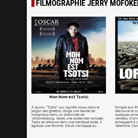
FILMOGRAPHIE JERRY MOFOK
Mon Nom est Tsotsi
A 19 ans, "Tsotsi", qui signifie voyou dans le
Emigré aux Eta
jargon des ghettos, dirige une bande de
découvre le c
marginaux dans un bidonville de
quelques année
Johannesburg. Après une soirée bien arrosée,
vendeur d'arm
Tsotsi se retrouve dans une banlieue aisée. Il
échappant à ch
agresse une femme, tire et s'échappe au...
Valentine. Con