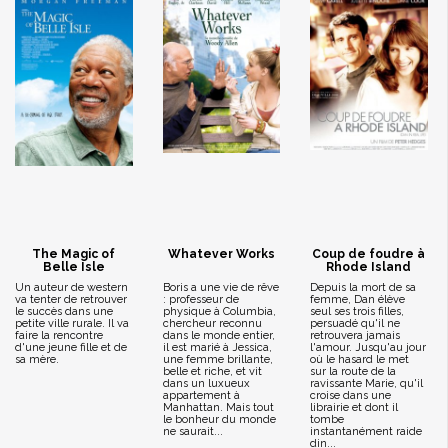
The Magic of
Whatever Works
Coup de foudre à
Belle Isle
Rhode Island
Un auteur de western
Boris a une vie de rêve
Depuis la mort de sa
va tenter de retrouver
: professeur de
femme, Dan élève
le succès dans une
physique à Columbia,
seul ses trois filles,
petite ville rurale. Il va
chercheur reconnu
persuadé qu'il ne
faire la rencontre
dans le monde entier,
retrouvera jamais
d'une jeune fille et de
il est marié à Jessica,
l'amour. Jusqu'au jour
sa mère.
une femme brillante,
où le hasard le met
belle et riche, et vit
sur la route de la
dans un luxueux
ravissante Marie, qu'il
appartement à
croise dans une
Manhattan. Mais tout
librairie et dont il
le bonheur du monde
tombe
ne saurait...
instantanément raide
din...