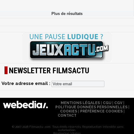
NEWSLETTER FILMSACTU
Votre adresse email :
MENTIONS LÉGALES
|
CGU
|
CGV
|
POLITIQUE DONNÉES PERSONNELLES
|
COOKIES
|
PRÉFÉRENCE COOKIES
|
CONTACT
© 2007-2026 Filmsactu .com. Tous droits réservés. Reproduction interdite sans
autorisation.
Réalisation Vitalyn