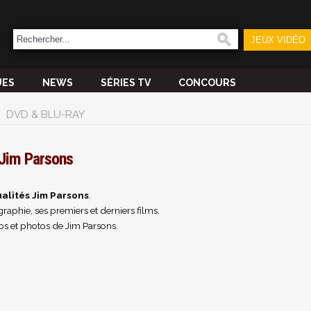
JEUX VIDÉO
UES
NEWS
SÉRIES TV
CONCOURS
DVD & BLU-RAY
Jim Parsons
alités Jim Parsons
.
raphie, ses premiers et derniers films.
os et photos de Jim Parsons.