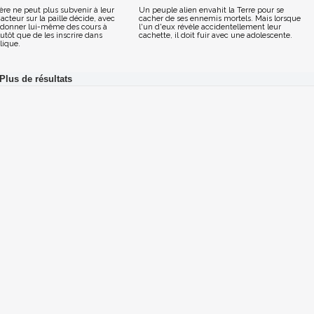
re ne peut plus subvenir à leur
Un peuple alien envahit la Terre pour se
acteur sur la paille décide, avec
cacher de ses ennemis mortels. Mais lorsque
donner lui-même des cours à
l'un d'eux révèle accidentellement leur
lutôt que de les inscrire dans
cachette, il doit fuir avec une adolescente.
lique.