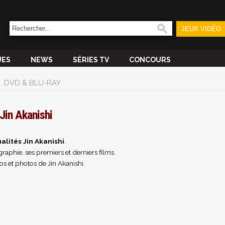
JEUX VIDÉO
UES
NEWS
SÉRIES TV
CONCOURS
DVD & BLU-RAY
Jin Akanishi
alités Jin Akanishi
.
raphie, ses premiers et derniers films.
s et photos de Jin Akanishi.