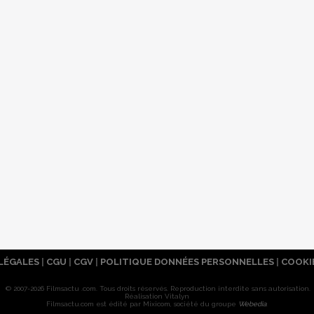
LÉGALES
|
CGU
|
CGV
|
POLITIQUE DONNÉES PERSONNELLES
|
COOKI
© 2007-2026 Filmsactu .com. Tous droits réservés. Reproduction interdite sans autorisation.
Réalisation Vitalyn
Filmsactu
.com est édité par Mixicom, société du groupe
Webedia
.