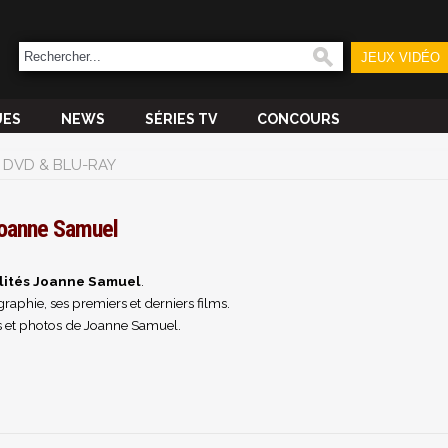
JEUX VIDÉO
UES
NEWS
SÉRIES TV
CONCOURS
DVD & BLU-RAY
oanne Samuel
lités Joanne Samuel
.
raphie, ses premiers et derniers films.
 et photos de Joanne Samuel.