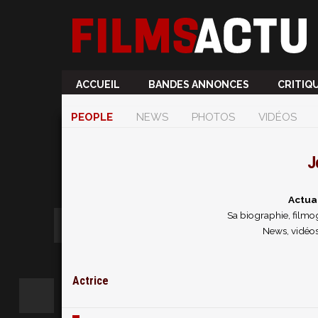
ACCUEIL
BANDES ANNONCES
CRITIQ
PEOPLE
NEWS
PHOTOS
VIDÉOS
J
Actua
Sa biographie, filmog
News, vidéos
Actrice