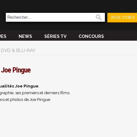
JEUX VIDÉO
UES
NEWS
SÉRIES TV
CONCOURS
DVD & BLU-RAY
Joe Pingue
ualités Joe Pingue
.
raphie, ses premiers et derniers films.
os et photos de Joe Pingue.